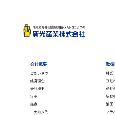
会社概要
取扱
ごあいさつ
軸受
経営理念
直動
会社概要
伝動
沿革
駆動
拠点
油圧
主要納入先
マテ